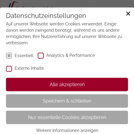
Tog
✕
Datenschutzeinstellungen
navi
Auf unserer Webseite werden Cookies verwendet. Einige
Jetzt
testen
davon werden zwingend benötigt, während es uns andere
ermöglichen, Ihre Nutzererfahrung auf unserer Webseite zu
verbessern.
Analytics & Performance
Essentiell
Externe Inhalte
Zeitschriftenänderung
Alle akzeptieren
Speichern & schließen
Sie möchten Ihre Zeitschriftenzusammenstellung ändern?
Nur essentielle Cookies akzeptieren
Bei den Wunschmappen haben Sie die Möglichkeit, Ihre
Zeitschriften individuell zusammenzustellen. Auch bei
Weitere Informationen anzeigen