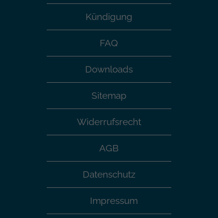
Google auf Websites mit hohem
Kündigung
Datenaufkommen aufgezeichnete
Datenmenge begrenzt wird.
FAQ
Downloads
Sitemap
Widerrufsrecht
AGB
Datenschutz
Impressum