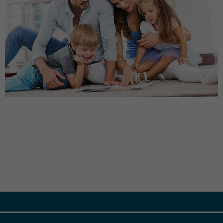
Kampagnendaten zu berechnen und die
Anbieter
TYPO3
Nutzung der Website für den
Zweck
Analysebericht der Website zu verfolgen.
Laufzeit
1 Woche
Die Cookies speichern Informationen
anonym und weisen eine randoly
Dieses Cookie ist ein Standard-Session-
generierte Nummer zu, um eindeutige
Cookie von TYPO3. Es speichert im Falle
Besucher zu identifizieren.
eines Benutzer-Logins die Session-ID. So
Zweck
kann der eingeloggte Benutzer
wiedererkannt werden und es wird ihm
Name
_gid
Zugang zu geschützten Bereichen
gewährt.
Anbieter
Google Analytics
Laufzeit
1 Tag
Name
cookie_optin
Dieses Cookie wird von Google Analytics
Anbieter
TYPO3
installiert. Das Cookie wird verwendet,
um Informationen darüber zu speichern,
Laufzeit
1 Monat
wie Besucher eine Website nutzen, und
hilft bei der Erstellung eines
Enthält die gewählten Tracking-Optin-
Zweck