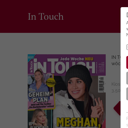
In Touch
IN TOUC
wöchent
Kiosk-P
3,50 €