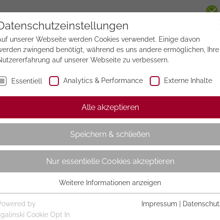
Datenschutzeinstellungen
Auf unserer Webseite werden Cookies verwendet. Einige davon
werden zwingend benötigt, während es uns andere ermöglichen, Ihre
Nutzererfahrung auf unserer Webseite zu verbessern.
Analytics & Performance
Externe Inhalte
Essentiell
Alle akzeptieren
Speichern & schließen
Nur essentielle Cookies akzeptieren
Weitere Informationen anzeigen
Essentiell
Essentielle Cookies werden für grundlegende Funktionen der
Powered by
Impressum
|
Datenschut
Webseite benötigt. Dadurch ist gewährleistet, dass die Webseite
sgalinski Cookie Opt In