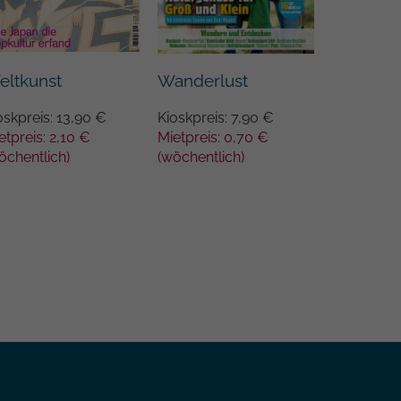
eltkunst
Outdoor
Wanderlust
oskpreis: 13,90 €
Kioskpreis
Kioskpreis: 7,90 €
etpreis: 2,10 €
Mietpreis:
Mietpreis: 0,70 €
öchentlich)
(wöchentli
(wöchentlich)