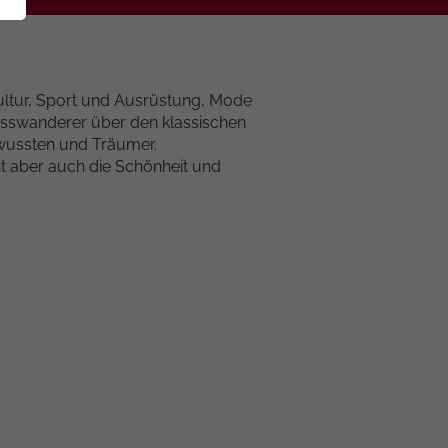
ltur, Sport und Ausrüstung, Mode
usswanderer über den klassischen
ewussten und Träumer.
aber auch die Schönheit und