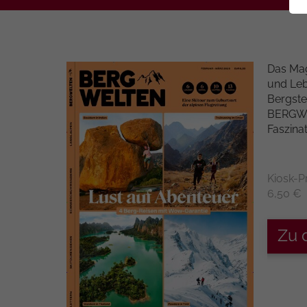
Das Mag
und Leb
Bergste
BERGWEL
Faszinat
Kiosk-P
6,50 €
Zu 