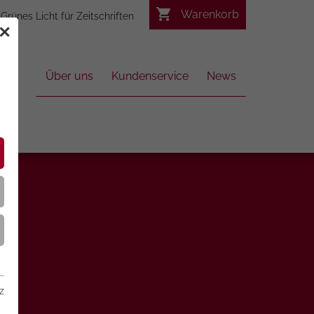
Warenkorb
Grünes Licht für Zeitschriften
✕
Über uns
Kundenservice
News
z