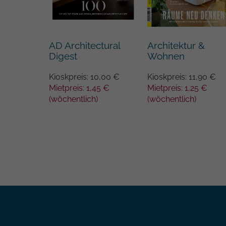
AD Architectural
Architektur &
ing
Digest
Wohnen
0,00 €
Kioskpreis: 10,00 €
Kioskpreis: 11,90 €
90 €
Mietpreis: 1,45 €
Mietpreis: 1,25 €
(wöchentlich)
(wöchentlich)