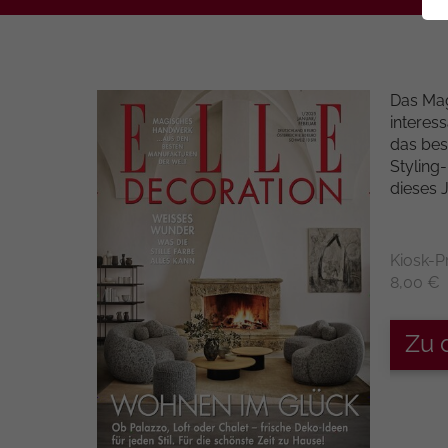
Das Mag
interes
das bes
Styling
dieses 
Kiosk-P
8,00 €
Zu 