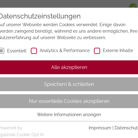
Datenschutzeinstellungen
Auf unserer Webseite werden Cookies verwendet. Einige davon
werden zwingend benötigt, während es uns andere ermöglichen, Ihre
Nutzererfahrung auf unserer Webseite zu verbessern.
Analytics & Performance
Externe Inhalte
Essentiell
Alle akzeptieren
Speichern & schließen
Nur essentielle Cookies akzeptieren
Weitere Informationen anzeigen
Essentiell
Essentielle Cookies werden für grundlegende Funktionen der
Powered by
Impressum
|
Datenschut
Webseite benötigt. Dadurch ist gewährleistet, dass die Webseite
sgalinski Cookie Opt In