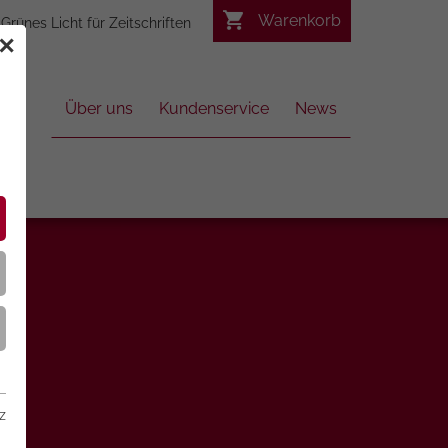
Warenkorb
Grünes Licht für Zeitschriften
✕
Über uns
Kundenservice
News
z