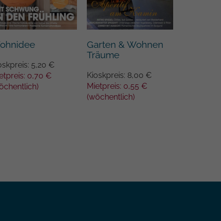
Wohnen 
ohnidee
Garten & Wohnen
Träume
Kioskpreis
oskpreis: 5,20 €
Kioskpreis: 8,00 €
Mietpreis:
etpreis: 0,70 €
Mietpreis: 0,55 €
(wöchentli
öchentlich)
(wöchentlich)