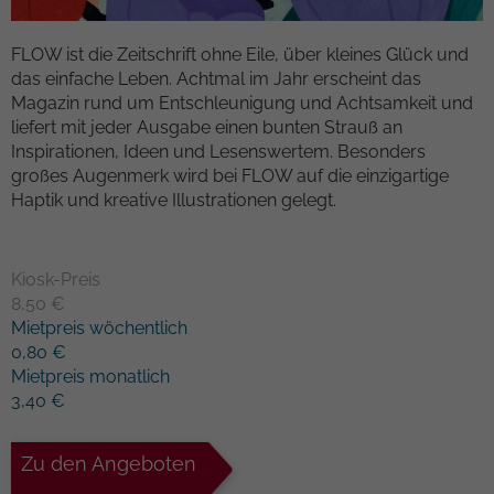
Kampagnendaten zu berechnen und die
Anbieter
TYPO3
Nutzung der Website für den
FLOW ist die Zeitschrift ohne Eile, über kleines Glück und
Zweck
Analysebericht der Website zu verfolgen.
das einfache Leben. Achtmal im Jahr erscheint das
Laufzeit
1 Woche
Die Cookies speichern Informationen
Magazin rund um Entschleunigung und Achtsamkeit und
anonym und weisen eine randoly
liefert mit jeder Ausgabe einen bunten Strauß an
Dieses Cookie ist ein Standard-Session-
generierte Nummer zu, um eindeutige
Inspirationen, Ideen und Lesenswertem. Besonders
Cookie von TYPO3. Es speichert im Falle
Besucher zu identifizieren.
großes Augenmerk wird bei FLOW auf die einzigartige
eines Benutzer-Logins die Session-ID. So
Haptik und kreative Illustrationen gelegt.
Zweck
kann der eingeloggte Benutzer
wiedererkannt werden und es wird ihm
Name
_gid
Zugang zu geschützten Bereichen
gewährt.
Kiosk-Preis
Anbieter
Google Analytics
8,50 €
Mietpreis wöchentlich
Laufzeit
1 Tag
Name
cookie_optin
0,80 €
Mietpreis monatlich
Dieses Cookie wird von Google Analytics
Anbieter
TYPO3
3,40 €
installiert. Das Cookie wird verwendet,
um Informationen darüber zu speichern,
Laufzeit
1 Monat
wie Besucher eine Website nutzen, und
Zu den Angeboten
hilft bei der Erstellung eines
Enthält die gewählten Tracking-Optin-
Zweck