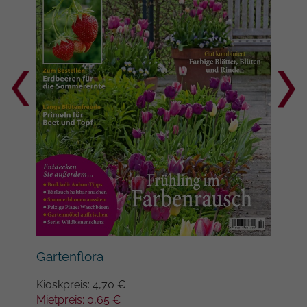
Google auf Websites mit hohem
Datenaufkommen aufgezeichnete
Datenmenge begrenzt wird.
Gartenflora
Gar
Kioskpreis: 4,70 €
Kios
Mietpreis: 0,65 €
Miet