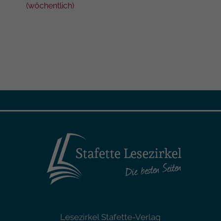
(wöchentlich)
(wöc
Lesezirkel Stafette-Verlag