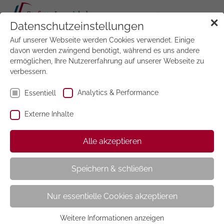
Tog
✕
Datenschutzeinstellungen
navi
Auf unserer Webseite werden Cookies verwendet. Einige
Jetzt
testen
davon werden zwingend benötigt, während es uns andere
ermöglichen, Ihre Nutzererfahrung auf unserer Webseite zu
verbessern.
Analytics & Performance
Essentiell
Externe Inhalte
Kraut & Rüben
Alle akzeptieren
Speichern & schließen
Nur essentielle Cookies akzeptieren
Weitere Informationen anzeigen