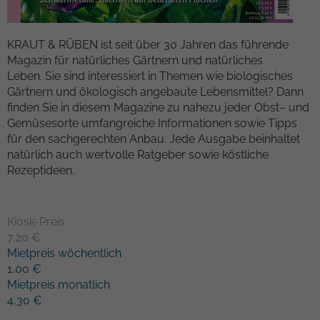
Kampagnendaten zu berechnen und die
Anbieter
TYPO3
Nutzung der Website für den
Zweck
KRAUT & RÜBEN ist seit über 30 Jahren das führende
Analysebericht der Website zu verfolgen.
Laufzeit
1 Woche
Magazin für natürliches Gärtnern und natürliches
Die Cookies speichern Informationen
Leben. Sie sind interessiert in Themen wie biologisches
anonym und weisen eine randoly
Dieses Cookie ist ein Standard-Session-
Gärtnern und ökologisch angebaute Lebensmittel? Dann
generierte Nummer zu, um eindeutige
Cookie von TYPO3. Es speichert im Falle
finden Sie in diesem Magazine zu nahezu jeder Obst– und
Besucher zu identifizieren.
eines Benutzer-Logins die Session-ID. So
Gemüsesorte umfangreiche Informationen sowie Tipps
Zweck
kann der eingeloggte Benutzer
für den sachgerechten Anbau. Jede Ausgabe beinhaltet
wiedererkannt werden und es wird ihm
Name
_gid
natürlich auch wertvolle Ratgeber sowie köstliche
Zugang zu geschützten Bereichen
Rezeptideen.
gewährt.
Anbieter
Google Analytics
Laufzeit
1 Tag
Kiosk-Preis
Name
cookie_optin
7,20 €
Dieses Cookie wird von Google Analytics
Mietpreis wöchentlich
Anbieter
TYPO3
installiert. Das Cookie wird verwendet,
1,00 €
um Informationen darüber zu speichern,
Laufzeit
1 Monat
Mietpreis monatlich
wie Besucher eine Website nutzen, und
4,30 €
hilft bei der Erstellung eines
Enthält die gewählten Tracking-Optin-
Zweck