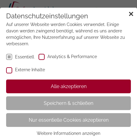
Tog
✕
Datenschutzeinstellungen
navi
Auf unserer Webseite werden Cookies verwendet. Einige
Jetzt
testen
davon werden zwingend benötigt, während es uns andere
ermöglichen, Ihre Nutzererfahrung auf unserer Webseite zu
verbessern.
Analytics & Performance
Essentiell
Externe Inhalte
Brigitte (2 Ausgaben)
Alle akzeptieren
Speichern & schließen
Nur essentielle Cookies akzeptieren
Weitere Informationen anzeigen