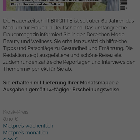
Kampagnendaten zu berechnen und die
Anbieter
TYPO3
Nutzung der Website für den
Zweck
Analysebericht der Website zu verfolgen.
Die Frauenzeitschrift BRIGITTE ist seit über 60 Jahren das
Laufzeit
1 Woche
Die Cookies speichern Informationen
Medium für Frauen in Deutschland. Das umfangreiche
anonym und weisen eine randoly
Frauenmagazin informiert Sie in den Bereichen Mode,
Dieses Cookie ist ein Standard-Session-
generierte Nummer zu, um eindeutige
Beauty und Wellness. Sie erhalten zusätzlich hilfreiche
Cookie von TYPO3. Es speichert im Falle
Besucher zu identifizieren.
Tipps und Ratschläge zu Gesundheit und Ernährung. Die
eines Benutzer-Logins die Session-ID. So
Redaktion zeigt ausgefallene und schöne Reiseziele,
Zweck
kann der eingeloggte Benutzer
zudem runden zahlreiche Reportagen und Interviews den
wiedererkannt werden und es wird ihm
Name
_gid
Themenmix perfekt für Sie ab.
Zugang zu geschützten Bereichen
gewährt.
Anbieter
Google Analytics
Sie erhalten mit Lieferung Ihrer Monatsmappe 2
Ausgaben gemäß 14-tägiger Erscheinungsweise.
Laufzeit
1 Tag
Name
cookie_optin
Dieses Cookie wird von Google Analytics
Anbieter
TYPO3
Kiosk-Preis
installiert. Das Cookie wird verwendet,
8,90 €
um Informationen darüber zu speichern,
Laufzeit
1 Monat
Mietpreis wöchentlich
wie Besucher eine Website nutzen, und
Mietpreis monatlich
hilft bei der Erstellung eines
Enthält die gewählten Tracking-Optin-
Zweck
5,30 €