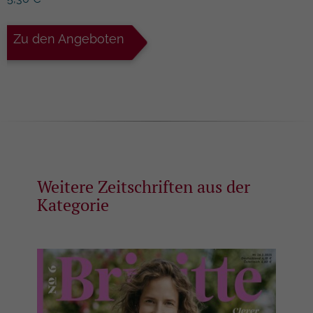
Zweck
Analyseberichts darüber, wie es der
Einstellungen.
Website geht. Die erhobenen Daten
umfassen die Anzahl der Besucher, die
Zu den Angeboten
Quelle, aus der sie stammen, und die
Seiten in anonymisierter Form.
Name
_gat
Anbieter
Google Universal Analytics
Laufzeit
1 Minute
Weitere Zeitschriften aus der
Kategorie
Hierbei handelt es sich um einen von
Google Analytics festgelegten
Mustertyp-Cookie, bei dem das
Musterelement auf dem Namen die
eindeutige Identitätsnummer des Kontos
Zweck
oder der Website enthält, auf die es sich
bezieht. Es handelt sich um eine Variante
des _gat-Cookies, mit dem die von