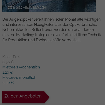
Kampagnendaten zu berechnen und die
Anbieter
TYPO3
Nutzung der Website für den
Zweck
Analysebericht der Website zu verfolgen.
Laufzeit
1 Woche
Der Augenoptiker liefert Ihnen jeden Monat alle wichtigen
Die Cookies speichern Informationen
und interessanten Neuigkeiten aus der Optikerbranche.
anonym und weisen eine randoly
Dieses Cookie ist ein Standard-Session-
Neben aktuellen Brillentrends werden unter anderem
generierte Nummer zu, um eindeutige
Cookie von TYPO3. Es speichert im Falle
clevere Marketingstrategien sowie fortschrittliche Technik
Besucher zu identifizieren.
eines Benutzer-Logins die Session-ID. So
für Produktion und Fachgeschäfte vorgestellt.
Zweck
kann der eingeloggte Benutzer
wiedererkannt werden und es wird ihm
Name
_gid
Zugang zu geschützten Bereichen
Kiosk-Preis
gewährt.
Anbieter
Google Analytics
8,90 €
Mietpreis wöchentlich
Laufzeit
1 Tag
1,20 €
Name
cookie_optin
Mietpreis monatlich
Dieses Cookie wird von Google Analytics
5,30 €
Anbieter
TYPO3
installiert. Das Cookie wird verwendet,
um Informationen darüber zu speichern,
Laufzeit
1 Monat
Zu den Angeboten
wie Besucher eine Website nutzen, und
hilft bei der Erstellung eines
Enthält die gewählten Tracking-Optin-
Zweck