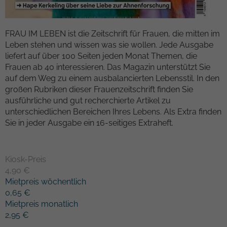
Kampagnendaten zu berechnen und die
Anbieter
TYPO3
Nutzung der Website für den
Zweck
Analysebericht der Website zu verfolgen.
FRAU IM LEBEN ist die Zeitschrift für Frauen, die mitten im
Laufzeit
1 Woche
Die Cookies speichern Informationen
Leben stehen und wissen was sie wollen. Jede Ausgabe
anonym und weisen eine randoly
liefert auf über 100 Seiten jeden Monat Themen, die
Dieses Cookie ist ein Standard-Session-
generierte Nummer zu, um eindeutige
Frauen ab 40 interessieren. Das Magazin unterstützt Sie
Cookie von TYPO3. Es speichert im Falle
Besucher zu identifizieren.
auf dem Weg zu einem ausbalancierten Lebensstil. In den
eines Benutzer-Logins die Session-ID. So
großen Rubriken dieser Frauenzeitschrift finden Sie
Zweck
kann der eingeloggte Benutzer
ausführliche und gut recherchierte Artikel zu
wiedererkannt werden und es wird ihm
Name
_gid
unterschiedlichen Bereichen Ihres Lebens. Als Extra finden
Zugang zu geschützten Bereichen
Sie in jeder Ausgabe ein 16-seitiges Extraheft.
gewährt.
Anbieter
Google Analytics
Laufzeit
1 Tag
Name
cookie_optin
Kiosk-Preis
4,90 €
Dieses Cookie wird von Google Analytics
Anbieter
TYPO3
Mietpreis wöchentlich
installiert. Das Cookie wird verwendet,
0,65 €
um Informationen darüber zu speichern,
Laufzeit
1 Monat
Mietpreis monatlich
wie Besucher eine Website nutzen, und
2,95 €
hilft bei der Erstellung eines
Enthält die gewählten Tracking-Optin-
Zweck